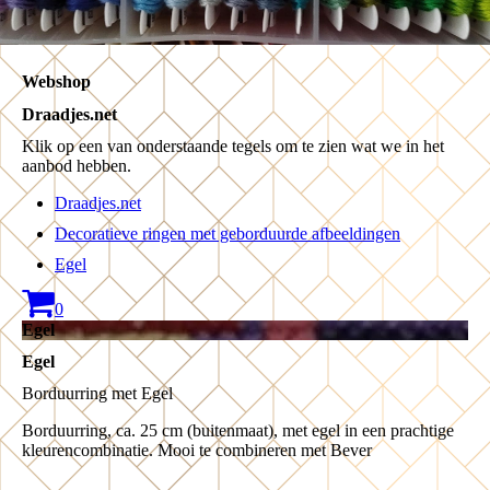
Webshop
Draadjes.net
Klik op een van onderstaande tegels om te zien wat we in het
aanbod hebben.
Draadjes.net
Decoratieve ringen met geborduurde afbeeldingen
Egel
0
Egel
Egel
Borduurring met Egel
Borduurring, ca. 25 cm (buitenmaat), met egel in een prachtige
kleurencombinatie. Mooi te combineren met Bever