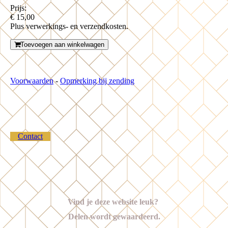
Prijs:
€ 15,00
Plus verwerkings- en verzendkosten.
Toevoegen aan winkelwagen
Voorwaarden
-
Opmerking bij zending
Contact
Vind je deze website leuk?
Delen wordt gewaardeerd.