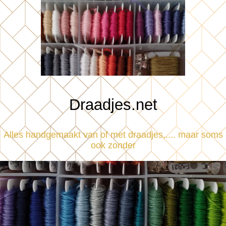
Draadjes.net
Alles handgemaakt van of met draadjes,.... maar soms
ook zonder