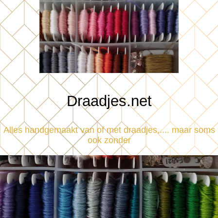
Draadjes.net
Alles handgemaakt van of met draadjes,.... maar soms
ook zonder