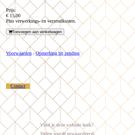
Prijs:
€ 15,00
Plus verwerkings- en verzendkosten.
Toevoegen aan winkelwagen
Voorwaarden
-
Opmerking bij zending
Contact
Vind je deze website leuk?
Delen wordt gewaardeerd.