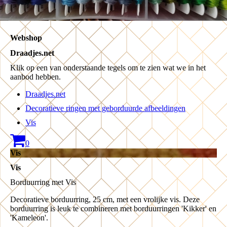
Webshop
Draadjes.net
Klik op een van onderstaande tegels om te zien wat we in het
aanbod hebben.
Draadjes.net
Decoratieve ringen met geborduurde afbeeldingen
Vis
0
Vis
Vis
Borduurring met Vis
Decoratieve borduurring, 25 cm, met een vrolijke vis. Deze
borduurring is leuk te combineren met borduurringen 'Kikker' en
'Kameleon'.